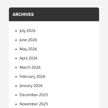
ARCHIVES
July 2026
June 2026
May 2026
April 2026
March 2026
February 2026
January 2026
December 2025
November 2025