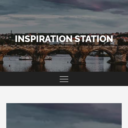
Skip
to
content
INSPIRATION STATION