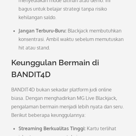
menyediakan mode latihan atau demo. Ini
bagus untuk belajar strategi tanpa risiko
kehilangan saldo.
Jangan Terburu-Buru:
Blackjack membutuhkan
konsentrasi. Ambil waktu sebelum memutuskan
hit atau stand.
Keunggulan Bermain di
BANDIT4D
BANDIT4D bukan sekadar platform judi online
biasa. Dengan menghadirkan MG Live Blackjack,
pengalaman bermain menjadi lebih nyata dan seru.
Berikut beberapa keunggulannya:
Streaming Berkualitas Tinggi:
Kartu terlihat