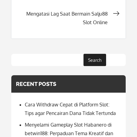
navigation
Mengatasi Lag Saat Bermain Salju88
Slot Online
Search
RECENT POSTS
Cara Withdraw Cepat di Platform Slot:
Tips agar Pencairan Dana Tidak Tertunda
Menyelami Gameplay Slot Habanero di
betwin188: Perpaduan Tema Kreatif dan