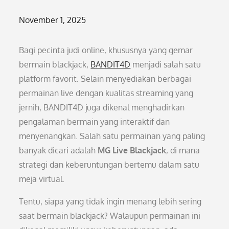
Posted
November 1, 2025
on
Bagi pecinta judi online, khususnya yang gemar
bermain blackjack,
BANDIT4D
menjadi salah satu
platform favorit. Selain menyediakan berbagai
permainan live dengan kualitas streaming yang
jernih, BANDIT4D juga dikenal menghadirkan
pengalaman bermain yang interaktif dan
menyenangkan. Salah satu permainan yang paling
banyak dicari adalah
MG Live Blackjack
, di mana
strategi dan keberuntungan bertemu dalam satu
meja virtual.
Tentu, siapa yang tidak ingin menang lebih sering
saat bermain blackjack? Walaupun permainan ini