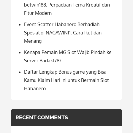
betwin188: Perpaduan Tema Kreatif dan
Fitur Modern
Event Scatter Habanero Berhadiah
Spesial di NAGAWIN11: Cara Ikut dan
Menang
Kenapa Pemain MG Slot Wajib Pindah ke
Server Badak178?
Daftar Lengkap Bonus game yang Bisa
Kamu Klaim Hari Ini untuk Bermain Slot
Habanero
RECENT COMMENTS