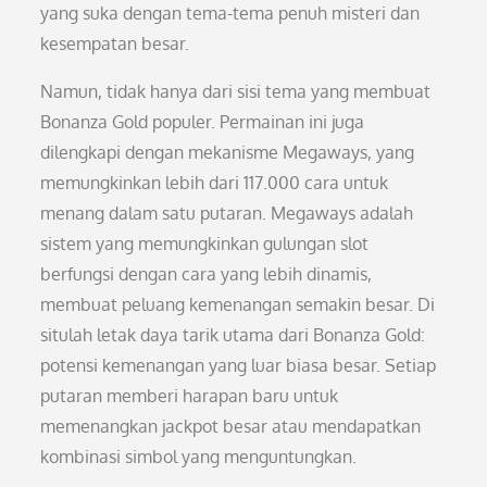
yang suka dengan tema-tema penuh misteri dan
kesempatan besar.
Namun, tidak hanya dari sisi tema yang membuat
Bonanza Gold populer. Permainan ini juga
dilengkapi dengan mekanisme Megaways, yang
memungkinkan lebih dari 117.000 cara untuk
menang dalam satu putaran. Megaways adalah
sistem yang memungkinkan gulungan slot
berfungsi dengan cara yang lebih dinamis,
membuat peluang kemenangan semakin besar. Di
situlah letak daya tarik utama dari Bonanza Gold:
potensi kemenangan yang luar biasa besar. Setiap
putaran memberi harapan baru untuk
memenangkan jackpot besar atau mendapatkan
kombinasi simbol yang menguntungkan.