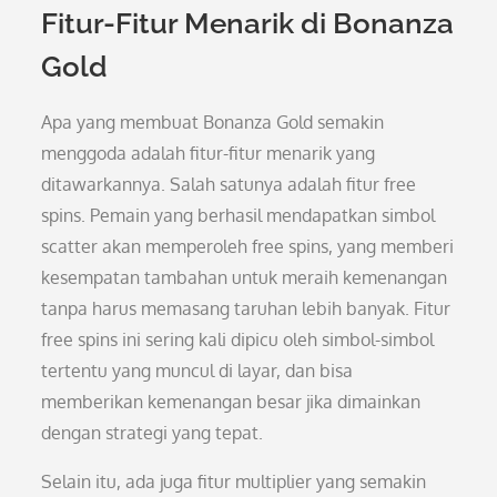
Fitur-Fitur Menarik di Bonanza
Gold
Apa yang membuat Bonanza Gold semakin
menggoda adalah fitur-fitur menarik yang
ditawarkannya. Salah satunya adalah fitur free
spins. Pemain yang berhasil mendapatkan simbol
scatter akan memperoleh free spins, yang memberi
kesempatan tambahan untuk meraih kemenangan
tanpa harus memasang taruhan lebih banyak. Fitur
free spins ini sering kali dipicu oleh simbol-simbol
tertentu yang muncul di layar, dan bisa
memberikan kemenangan besar jika dimainkan
dengan strategi yang tepat.
Selain itu, ada juga fitur multiplier yang semakin