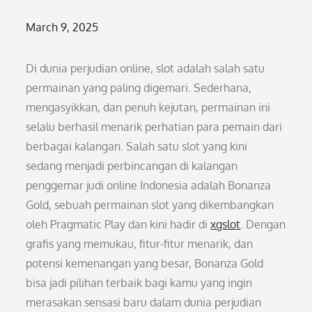
Posted
March 9, 2025
on
Di dunia perjudian online, slot adalah salah satu
permainan yang paling digemari. Sederhana,
mengasyikkan, dan penuh kejutan, permainan ini
selalu berhasil menarik perhatian para pemain dari
berbagai kalangan. Salah satu slot yang kini
sedang menjadi perbincangan di kalangan
penggemar judi online Indonesia adalah Bonanza
Gold, sebuah permainan slot yang dikembangkan
oleh Pragmatic Play dan kini hadir di
xgslot
. Dengan
grafis yang memukau, fitur-fitur menarik, dan
potensi kemenangan yang besar, Bonanza Gold
bisa jadi pilihan terbaik bagi kamu yang ingin
merasakan sensasi baru dalam dunia perjudian