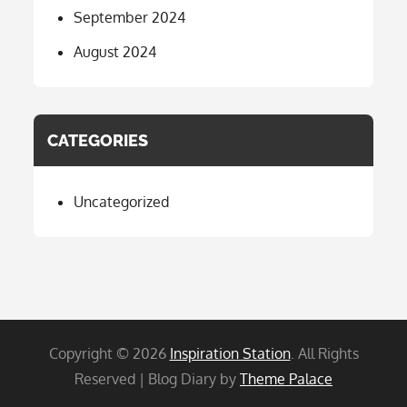
September 2024
August 2024
CATEGORIES
Uncategorized
Copyright © 2026
Inspiration Station
. All Rights
Reserved | Blog Diary by
Theme Palace