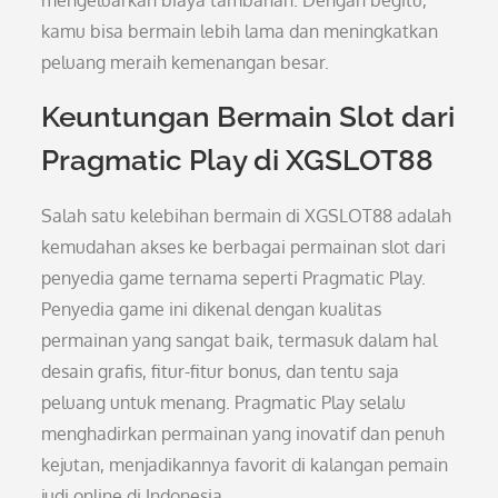
kamu bisa bermain lebih lama dan meningkatkan
peluang meraih kemenangan besar.
Keuntungan Bermain Slot dari
Pragmatic Play di XGSLOT88
Salah satu kelebihan bermain di XGSLOT88 adalah
kemudahan akses ke berbagai permainan slot dari
penyedia game ternama seperti Pragmatic Play.
Penyedia game ini dikenal dengan kualitas
permainan yang sangat baik, termasuk dalam hal
desain grafis, fitur-fitur bonus, dan tentu saja
peluang untuk menang. Pragmatic Play selalu
menghadirkan permainan yang inovatif dan penuh
kejutan, menjadikannya favorit di kalangan pemain
judi online di Indonesia.