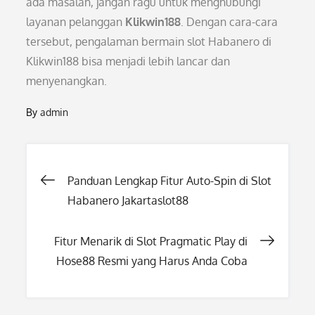
ada masalah, jangan ragu untuk menghubungi
layanan pelanggan
Klikwin188
. Dengan cara-cara
tersebut, pengalaman bermain slot Habanero di
Klikwin188 bisa menjadi lebih lancar dan
menyenangkan.
By
admin
Post
Panduan Lengkap Fitur Auto-Spin di Slot
Habanero Jakartaslot88
navigation
Fitur Menarik di Slot Pragmatic Play di
Hose88 Resmi yang Harus Anda Coba