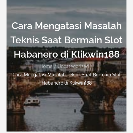
Cara Mengatasi Masalah
Teknis Saat Bermain Slot
Habanero di Klikwin188
Home
Uncategorized
Cara Mengatasi Masalah Teknis Saat Bermain Slot
Habanero di Klikwin188