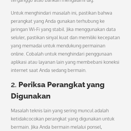
Untuk menghindari masalah ini, pastikan bahwa
perangkat yang Anda gunakan terhubung ke
jaringan Wi-Fi yang stabil. Jika menggunakan data
seluler, pastikan sinyal kuat dan memiliki kecepatan
yang memadai untuk mendukung permainan
online. Cobalah untuk menghindari penggunaan
aplikasi atau layanan lain yang membebani koneksi
internet saat Anda sedang bermain.
2.
Periksa Perangkat yang
Digunakan
Masalah teknis lain yang sering muncul adalah
ketidakcocokan perangkat yang digunakan untuk
bermain. Jika Anda bermain melalui ponsel,