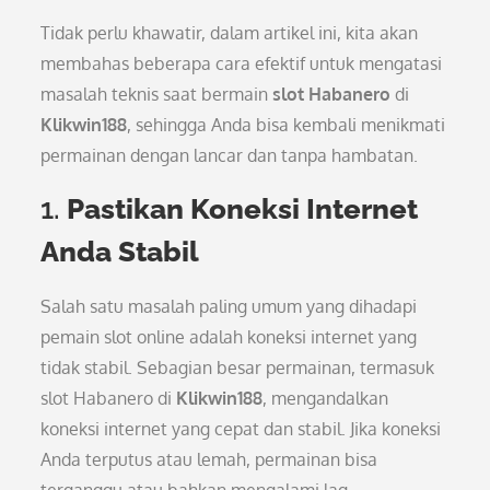
Tidak perlu khawatir, dalam artikel ini, kita akan
membahas beberapa cara efektif untuk mengatasi
masalah teknis saat bermain
slot Habanero
di
Klikwin188
, sehingga Anda bisa kembali menikmati
permainan dengan lancar dan tanpa hambatan.
1.
Pastikan Koneksi Internet
Anda Stabil
Salah satu masalah paling umum yang dihadapi
pemain slot online adalah koneksi internet yang
tidak stabil. Sebagian besar permainan, termasuk
slot Habanero di
Klikwin188
, mengandalkan
koneksi internet yang cepat dan stabil. Jika koneksi
Anda terputus atau lemah, permainan bisa
terganggu atau bahkan mengalami lag.