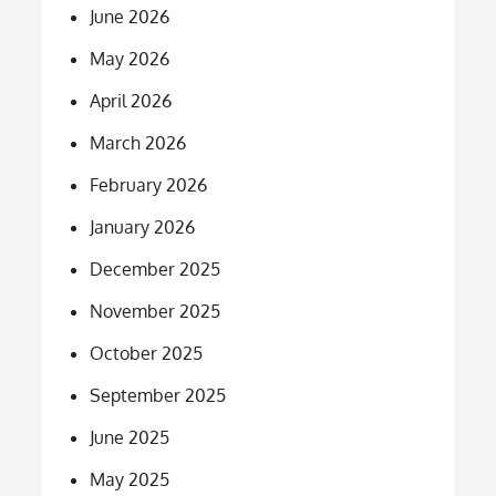
June 2026
May 2026
April 2026
March 2026
February 2026
January 2026
December 2025
November 2025
October 2025
September 2025
June 2025
May 2025