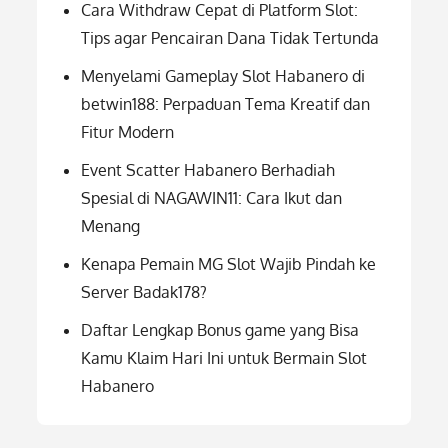
Cara Withdraw Cepat di Platform Slot:
Tips agar Pencairan Dana Tidak Tertunda
Menyelami Gameplay Slot Habanero di
betwin188: Perpaduan Tema Kreatif dan
Fitur Modern
Event Scatter Habanero Berhadiah
Spesial di NAGAWIN11: Cara Ikut dan
Menang
Kenapa Pemain MG Slot Wajib Pindah ke
Server Badak178?
Daftar Lengkap Bonus game yang Bisa
Kamu Klaim Hari Ini untuk Bermain Slot
Habanero