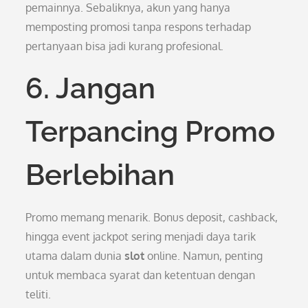
pemainnya. Sebaliknya, akun yang hanya
memposting promosi tanpa respons terhadap
pertanyaan bisa jadi kurang profesional.
6. Jangan
Terpancing Promo
Berlebihan
Promo memang menarik. Bonus deposit, cashback,
hingga event jackpot sering menjadi daya tarik
utama dalam dunia
slot
online. Namun, penting
untuk membaca syarat dan ketentuan dengan
teliti.