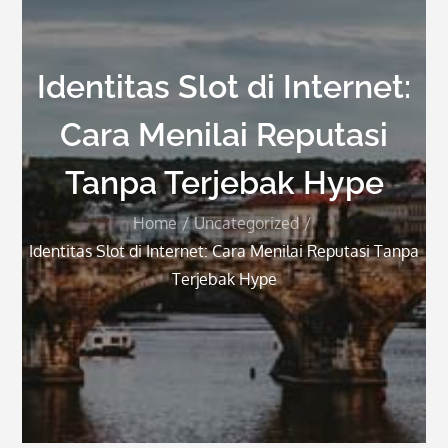
Identitas Slot di Internet:
Cara Menilai Reputasi
Tanpa Terjebak Hype
Home
Uncategorized
Identitas Slot di Internet: Cara Menilai Reputasi Tanpa
Terjebak Hype