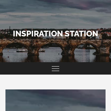
Skip
to
content
INSPIRATION STATION