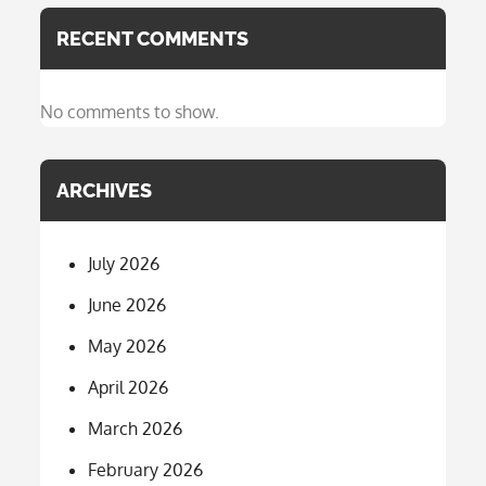
RECENT COMMENTS
No comments to show.
ARCHIVES
July 2026
June 2026
May 2026
April 2026
March 2026
February 2026