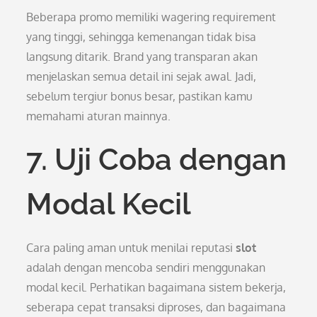
Beberapa promo memiliki wagering requirement
yang tinggi, sehingga kemenangan tidak bisa
langsung ditarik. Brand yang transparan akan
menjelaskan semua detail ini sejak awal. Jadi,
sebelum tergiur bonus besar, pastikan kamu
memahami aturan mainnya.
7. Uji Coba dengan
Modal Kecil
Cara paling aman untuk menilai reputasi
slot
adalah dengan mencoba sendiri menggunakan
modal kecil. Perhatikan bagaimana sistem bekerja,
seberapa cepat transaksi diproses, dan bagaimana