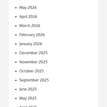
May 2026
April 2026
March 2026
February 2026
January 2026
December 2025
November 2025
October 2025
September 2025
June 2025
May 2025