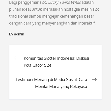
Bagi penggemar slot,
Lucky Twins Wilds
adalah
pilihan ideal untuk merasakan nostalgia mesin slot
tradisional sambil mengejar kemenangan besar
dengan cara yang menyenangkan dan interaktif.
By
admin
Post
Komunitas Slotter Indonesia: Diskusi
Pola Gacor Slot
navigation
Testimoni Menang di Media Sosial: Cara
Menilai Mana yang Rekayasa