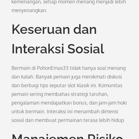
kemenangan, setiap momen menang menjadi lebih
menyenangkan.
Keseruan dan
Interaksi Sosial
Bermain di PohonEmas33 tidak hanya soal menang
dan kalah. Banyak pemain juga menikmati diskusi
dan berbagi tips seputar slot klasik ini. Komunitas
pemain sering membahas strategi taruhan,
pengalaman mendapatkan bonus, dan jam-jam hoki
untuk bermain. Interaksi ini menambah dimensi
sosial dan membuat permainan terasa lebih hidup.