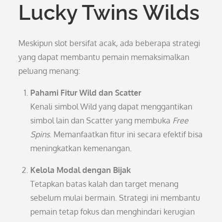
Lucky Twins Wilds
Meskipun slot bersifat acak, ada beberapa strategi
yang dapat membantu pemain memaksimalkan
peluang menang:
Pahami Fitur Wild dan Scatter
Kenali simbol Wild yang dapat menggantikan
simbol lain dan Scatter yang membuka
Free
Spins
. Memanfaatkan fitur ini secara efektif bisa
meningkatkan kemenangan.
Kelola Modal dengan Bijak
Tetapkan batas kalah dan target menang
sebelum mulai bermain. Strategi ini membantu
pemain tetap fokus dan menghindari kerugian