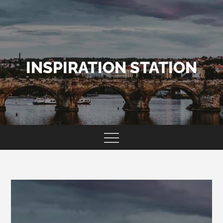
Skip
to
content
INSPIRATION STATION