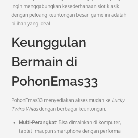
ingin menggabungkan kesederhanaan slot klasik
dengan peluang keuntungan besar, game ini adalah
pilihan yang ideal.
Keunggulan
Bermain di
PohonEmas33
PohonEmas33 menyediakan akses mudah ke
Lucky
Twins Wilds
dengan berbagai keuntungan:
Multi-Perangkat
: Bisa dimainkan di komputer,
tablet, maupun smartphone dengan performa