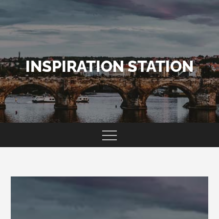
Skip
to
content
INSPIRATION STATION