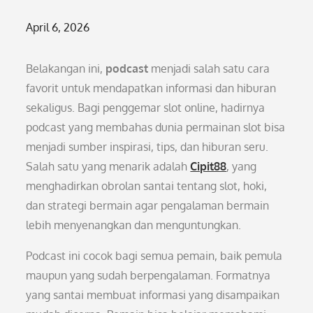
Posted
April 6, 2026
on
Belakangan ini,
podcast
menjadi salah satu cara
favorit untuk mendapatkan informasi dan hiburan
sekaligus. Bagi penggemar slot online, hadirnya
podcast yang membahas dunia permainan slot bisa
menjadi sumber inspirasi, tips, dan hiburan seru.
Salah satu yang menarik adalah
Cipit88
, yang
menghadirkan obrolan santai tentang slot, hoki,
dan strategi bermain agar pengalaman bermain
lebih menyenangkan dan menguntungkan.
Podcast ini cocok bagi semua pemain, baik pemula
maupun yang sudah berpengalaman. Formatnya
yang santai membuat informasi yang disampaikan