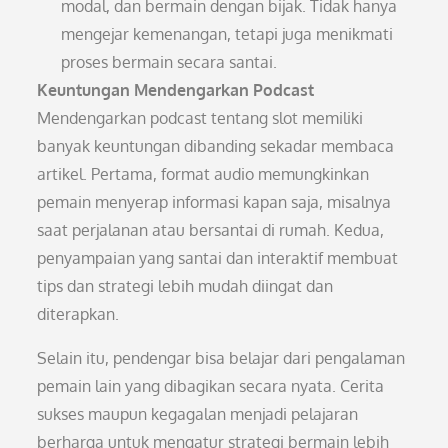
modal, dan bermain dengan bijak. Tidak hanya
mengejar kemenangan, tetapi juga menikmati
proses bermain secara santai.
Keuntungan Mendengarkan Podcast
Mendengarkan podcast tentang slot memiliki
banyak keuntungan dibanding sekadar membaca
artikel. Pertama, format audio memungkinkan
pemain menyerap informasi kapan saja, misalnya
saat perjalanan atau bersantai di rumah. Kedua,
penyampaian yang santai dan interaktif membuat
tips dan strategi lebih mudah diingat dan
diterapkan.
Selain itu, pendengar bisa belajar dari pengalaman
pemain lain yang dibagikan secara nyata. Cerita
sukses maupun kegagalan menjadi pelajaran
berharga untuk mengatur strategi bermain lebih