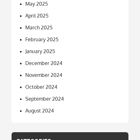
May 2025
April 2025
March 2025
February 2025
January 2025
December 2024
November 2024
October 2024
September 2024
August 2024