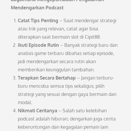
Mendengarkan Podcast
Catat Tips Penting
– Saat mendengar strategi
atau trik yang relevan, catat agar bisa
diterapkan saat bermain slot di Cipit88.
Ikuti Episode Rutin
– Banyak strategi baru dan
analisis game terbaru dibahas setiap episode,
jadi mendengarkan secara rutin akan
memberikan keunggulan tambahan.
Terapkan Secara Bertahap
– Jangan terburu-
buru mencoba semua tips sekaligus; pilih
strategi yang sesuai dengan gaya bermain dan
modal.
Nikmati Ceritanya
– Salah satu kelebihan
podcast adalah hiburan; dengarkan juga cerita
keberuntungan dan kegagalan pemain lain