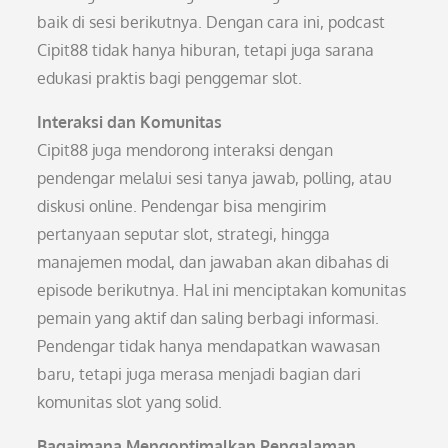
baik di sesi berikutnya. Dengan cara ini, podcast
Cipit88 tidak hanya hiburan, tetapi juga sarana
edukasi praktis bagi penggemar slot.
Interaksi dan Komunitas
Cipit88 juga mendorong interaksi dengan
pendengar melalui sesi tanya jawab, polling, atau
diskusi online. Pendengar bisa mengirim
pertanyaan seputar slot, strategi, hingga
manajemen modal, dan jawaban akan dibahas di
episode berikutnya. Hal ini menciptakan komunitas
pemain yang aktif dan saling berbagi informasi.
Pendengar tidak hanya mendapatkan wawasan
baru, tetapi juga merasa menjadi bagian dari
komunitas slot yang solid.
Bagaimana Mengoptimalkan Pengalaman